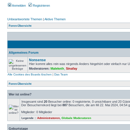
Anmelden
Registrieren
Unbeantwortete Themen
|
Aktive Themen
Foren-Übersicht
Allgemeines Forum
Nonsense
Hier kommt alles rein was nirgends Anders hingehört oder einfach nur Un
Moderatoren:
Maleketh
,
Sinafay
Alle Cookies des Boards löschen
|
Das Team
Foren-Übersicht
Wer ist online?
Insgesamt sind
20
Besucher online: 0 registrierte, 0 unsichtbare und 20 Gäs
Der Besucherrekord liegt bei
887
Besuchern, die am Mi 22. Mai 2024, 04:54 gl
Mitglieder: 0 Mitglieder
Legende ::
Administratoren
,
Globale Moderatoren
Geburtstage