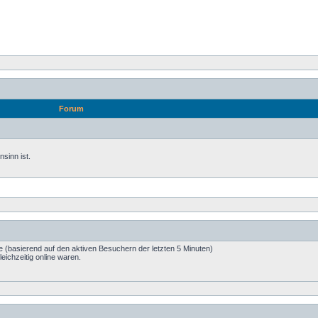
Forum
sinn ist.
te (basierend auf den aktiven Besuchern der letzten 5 Minuten)
eichzeitig online waren.