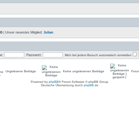
35
| Unser neuestes Mitglied:
Julian
e:
Passwort:
Mich bei jedem Besuch automatisch anmelden
Ungelesene Beiträge
Keine ungelesenen Beiträge
Forum
Powered by
phpBB
® Forum Software © phpBB Group
Deutsche Übersetzung durch
phpBB.de