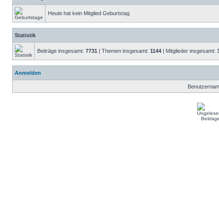
Heute hat kein Mitglied Geburtstag
Statistik
Beiträge insgesamt:
7731
| Themen insgesamt:
1144
| Mitglieder insgesamt:
Anmelden
Benutzernam