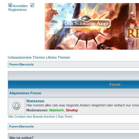
Anmelden
Registrieren
Unbeantwortete Themen
|
Aktive Themen
Foren-Übersicht
Forum
Allgemeines Forum
Nonsense
Hier kommt alles rein was nirgends Anders hingehört oder einfach nur Unsin
Moderatoren:
Maleketh
,
Sinafay
Alle Cookies des Boards löschen
|
Das Team
Foren-Übersicht
Wer ist online?