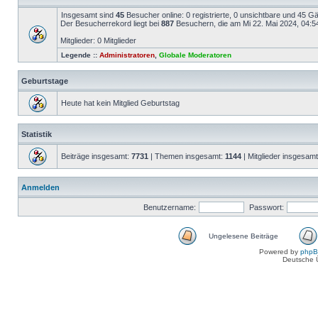
Insgesamt sind
45
Besucher online: 0 registrierte, 0 unsichtbare und 45 G
Der Besucherrekord liegt bei
887
Besuchern, die am Mi 22. Mai 2024, 04:54 
Mitglieder: 0 Mitglieder
Legende ::
Administratoren
,
Globale Moderatoren
Geburtstage
Heute hat kein Mitglied Geburtstag
Statistik
Beiträge insgesamt:
7731
| Themen insgesamt:
1144
| Mitglieder insgesam
Anmelden
Benutzername:
Passwort:
Ungelesene Beiträge
Powered by
php
Deutsche 