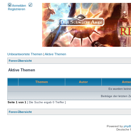
Anmelden
Registrieren
Unbeantwortete Themen
|
Aktive Themen
Foren-Übersicht
Aktive Themen
Themen
Autor
Antw
Es wurden kein
Beiträge der letzten Z
Seite
1
von
1
[ Die Suche ergab 0 Treffer ]
Foren-Übersicht
Powered by
php
Deutsche 