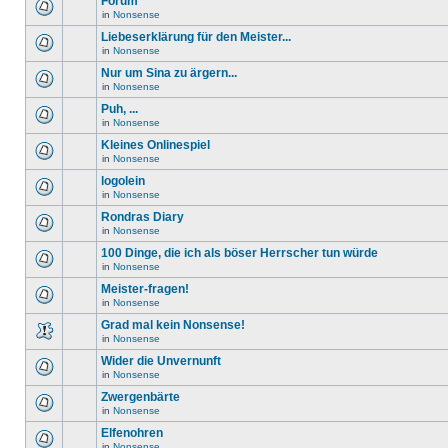
Forum
in
Nonsense
Liebeserklärung für den Meister...
in
Nonsense
Nur um Sina zu ärgern...
in
Nonsense
Puh, ...
in
Nonsense
Kleines Onlinespiel
in
Nonsense
logolein
in
Nonsense
Rondras Diary
in
Nonsense
100 Dinge, die ich als böser Herrscher tun würde
in
Nonsense
Meister-fragen!
in
Nonsense
Grad mal kein Nonsense!
in
Nonsense
Wider die Unvernunft
in
Nonsense
Zwergenbärte
in
Nonsense
Elfenohren
in
Nonsense