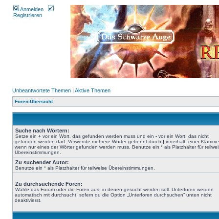
Anmelden
Registrieren
Unbeantwortete Themen
|
Aktive Themen
Foren-Übersicht
Suche nach Wörtern:
Setze ein
+
vor ein Wort, das gefunden werden muss und ein
-
vor ein Wort, das nicht
gefunden werden darf. Verwende mehrere Wörter getrennt durch
|
innerhalb einer Klamme
wenn nur eines der Wörter gefunden werden muss. Benutze ein * als Platzhalter für teilwe
Übereinstimmungen.
Zu suchender Autor:
Benutze ein * als Platzhalter für teilweise Übereinstimmungen.
Zu durchsuchende Foren:
Wähle das Forum oder die Foren aus, in denen gesucht werden soll. Unterforen werden
automatisch mit durchsucht, sofern du die Option „Unterforen durchsuchen“ unten nicht
deaktivierst.