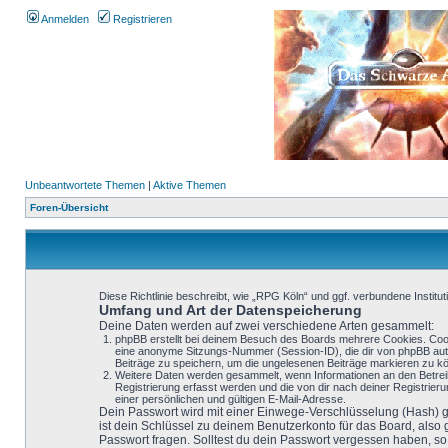
Anmelden
Registrieren
Unbeantwortete Themen
|
Aktive Themen
Foren-Übersicht
Diese Richtlinie beschreibt, wie „RPG Köln“ und ggf. verbundene Inst
Umfang und Art der Datenspeicherung
Deine Daten werden auf zwei verschiedene Arten gesammelt:
phpBB erstellt bei deinem Besuch des Boards mehrere Cookies. Cooki
eine anonyme Sitzungs-Nummer (Session-ID), die dir von phpBB autom
Beiträge zu speichern, um die ungelesenen Beiträge markieren zu k
Weitere Daten werden gesammelt, wenn Informationen an den Betreiber
Registrierung erfasst werden und die von dir nach deiner Registri
einer persönlichen und gültigen E-Mail-Adresse.
Dein Passwort wird mit einer Einwege-Verschlüsselung (Hash) ge
ist dein Schlüssel zu deinem Benutzerkonto für das Board, also
Passwort fragen. Solltest du dein Passwort vergessen haben, 