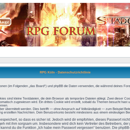
RPG Köln - Datenschutzrichtlinie
itutionen (im Folgenden „das Board“) und phpBB die Daten verwenden, die während deines F
es sind kleine Textdateien, die dein Browser als temporäre Dateien ablegt. Zwei dieser Co
atisch zugewiesen wird. Ein drittes Cookie wird erstellt, sobald du Themen besucht hast u
önnen.
 übermittelt werden. Dies betrifft — ohne Anspruch auf Vollständigkeit — zum Beispiel Beitr
erung erstellten Nachrichten. Dein Benutzerkonto besteht mindestens aus einem eindeutigen
speichert, so dass es sicher ist. Jedoch wird dir empfohlen, dieses Passwort nic
 geh mit ihm sorgsam um. Insbesondere wird dich kein Vertreter des Betreibers, de
so kannst du die Funktion „Ich habe mein Passwort vergessen“ benutzen. Die phpB