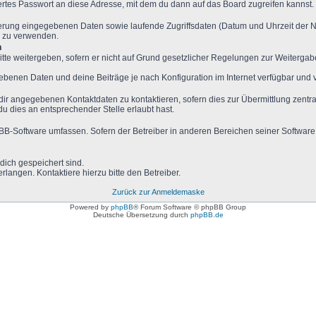
rtes Passwort an diese Adresse, mit dem du dann auf das Board zugreifen kannst.
rierung eingegebenen Daten sowie laufende Zugriffsdaten (Datum und Uhrzeit der
s zu verwenden.
n
tte weitergeben, sofern er nicht auf Grund gesetzlicher Regelungen zur Weitergabe
gebenen Daten und deine Beiträge je nach Konfiguration im Internet verfügbar und
dir angegebenen Kontaktdaten zu kontaktieren, sofern dies zur Übermittlung zentral
du dies an entsprechender Stelle erlaubt hast.
hpBB-Software umfassen. Sofern der Betreiber in anderen Bereichen seiner Software
 dich gespeichert sind.
langen. Kontaktiere hierzu bitte den Betreiber.
Zurück zur Anmeldemaske
Powered by
phpBB
® Forum Software © phpBB Group
Deutsche Übersetzung durch
phpBB.de