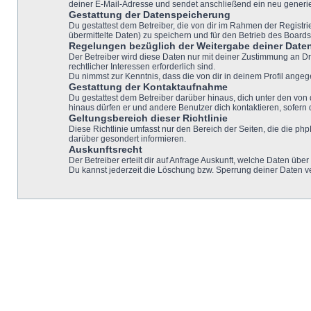
deiner E-Mail-Adresse und sendet anschließend ein neu generie
Gestattung der Datenspeicherung
Du gestattest dem Betreiber, die von dir im Rahmen der Regist
übermittelte Daten) zu speichern und für den Betrieb des Board
Regelungen bezüglich der Weitergabe deiner Date
Der Betreiber wird diese Daten nur mit deiner Zustimmung an Dri
rechtlicher Interessen erforderlich sind.
Du nimmst zur Kenntnis, dass die von dir in deinem Profil ange
Gestattung der Kontaktaufnahme
Du gestattest dem Betreiber darüber hinaus, dich unter den von 
hinaus dürfen er und andere Benutzer dich kontaktieren, sofern 
Geltungsbereich dieser Richtlinie
Diese Richtlinie umfasst nur den Bereich der Seiten, die die p
darüber gesondert informieren.
Auskunftsrecht
Der Betreiber erteilt dir auf Anfrage Auskunft, welche Daten über
Du kannst jederzeit die Löschung bzw. Sperrung deiner Daten ver