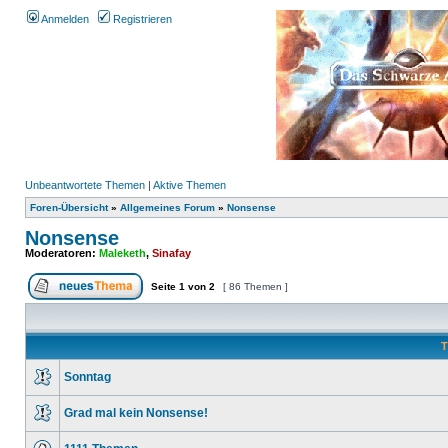
Anmelden
Registrieren
Unbeantwortete Themen
|
Aktive Themen
Foren-Übersicht
»
Allgemeines Forum
»
Nonsense
Nonsense
Moderatoren:
Maleketh
,
Sinafay
Seite
1
von
2
[ 86 Themen ]
T
Sonntag
Grad mal kein Nonsense!