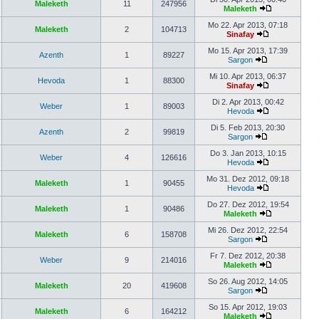
Maleketh
11
247956
Maleketh
Mo 22. Apr 2013, 07:18
Maleketh
2
104713
Sinafay
Mo 15. Apr 2013, 17:39
Azenth
1
89227
Sargon
Mi 10. Apr 2013, 06:37
Hevoda
1
88300
Sinafay
Di 2. Apr 2013, 00:42
Weber
1
89003
Hevoda
Di 5. Feb 2013, 20:30
Azenth
2
99819
Sargon
Do 3. Jan 2013, 10:15
Weber
4
126616
Hevoda
Mo 31. Dez 2012, 09:18
Maleketh
1
90455
Hevoda
Do 27. Dez 2012, 19:54
Maleketh
1
90486
Maleketh
Mi 26. Dez 2012, 22:54
Maleketh
6
158708
Sargon
Fr 7. Dez 2012, 20:38
Weber
9
214016
Maleketh
So 26. Aug 2012, 14:05
Maleketh
20
419608
Sargon
So 15. Apr 2012, 19:03
Maleketh
6
164212
Maleketh