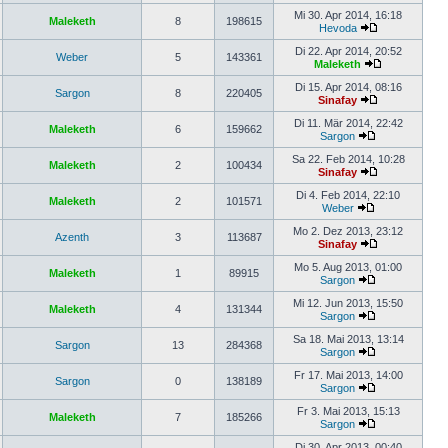
Mi 30. Apr 2014, 16:18
Maleketh
8
198615
Hevoda
Di 22. Apr 2014, 20:52
Weber
5
143361
Maleketh
Di 15. Apr 2014, 08:16
Sargon
8
220405
Sinafay
Di 11. Mär 2014, 22:42
Maleketh
6
159662
Sargon
Sa 22. Feb 2014, 10:28
Maleketh
2
100434
Sinafay
Di 4. Feb 2014, 22:10
Maleketh
2
101571
Weber
Mo 2. Dez 2013, 23:12
Azenth
3
113687
Sinafay
Mo 5. Aug 2013, 01:00
Maleketh
1
89915
Sargon
Mi 12. Jun 2013, 15:50
Maleketh
4
131344
Sargon
Sa 18. Mai 2013, 13:14
Sargon
13
284368
Sargon
Fr 17. Mai 2013, 14:00
Sargon
0
138189
Sargon
Fr 3. Mai 2013, 15:13
Maleketh
7
185266
Sargon
Di 30. Apr 2013, 00:40