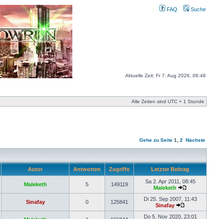
FAQ
Suche
Aktuelle Zeit: Fr 7. Aug 2026, 06:48
Alle Zeiten sind UTC + 1 Stunde
Gehe zu Seite
1
,
2
Nächste
Autor
Antworten
Zugriffe
Letzter Beitrag
Sa 2. Apr 2011, 08:45
Maleketh
5
149119
Maleketh
Di 25. Sep 2007, 11:43
Sinafay
0
125841
Sinafay
Do 5. Nov 2020, 23:01