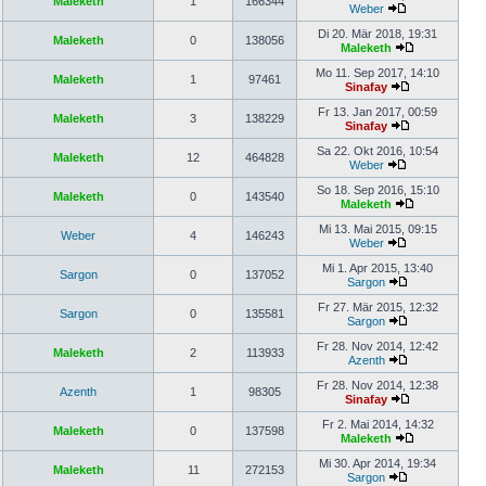
Maleketh
1
166344
Weber
Di 20. Mär 2018, 19:31
Maleketh
0
138056
Maleketh
Mo 11. Sep 2017, 14:10
Maleketh
1
97461
Sinafay
Fr 13. Jan 2017, 00:59
Maleketh
3
138229
Sinafay
Sa 22. Okt 2016, 10:54
Maleketh
12
464828
Weber
So 18. Sep 2016, 15:10
Maleketh
0
143540
Maleketh
Mi 13. Mai 2015, 09:15
Weber
4
146243
Weber
Mi 1. Apr 2015, 13:40
Sargon
0
137052
Sargon
Fr 27. Mär 2015, 12:32
Sargon
0
135581
Sargon
Fr 28. Nov 2014, 12:42
Maleketh
2
113933
Azenth
Fr 28. Nov 2014, 12:38
Azenth
1
98305
Sinafay
Fr 2. Mai 2014, 14:32
Maleketh
0
137598
Maleketh
Mi 30. Apr 2014, 19:34
Maleketh
11
272153
Sargon