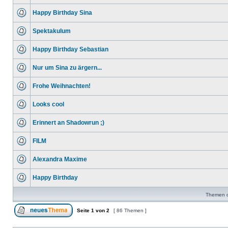
Happy Birthday Sina
Spektakulum
Happy Birthday Sebastian
Nur um Sina zu ärgern...
Frohe Weihnachten!
Looks cool
Erinnert an Shadowrun ;)
FILM
Alexandra Maxime
Happy Birthday
Themen de
Seite
1
von
2
[ 86 Themen ]