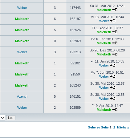
Sa 31. Mär 2012, 12:21
Weber
3
117443
Maleketh
Mi 18. Mai 2011, 16:44
Maleketh
6
162197
Weber
Fr 1. Apr 2011, 07:37
Maleketh
5
152526
Maleketh
Do 6. Jan 2011, 12:00
Maleketh
0
132969
Maleketh
So 26. Dez 2010, 08:28
Weber
3
123213
Maleketh
Fr 11. Jun 2010, 16:55
Maleketh
1
92102
Weber
Mo 7. Jun 2010, 10:51
Maleketh
1
91550
Weber
So 30. Mai 2010, 12:57
Maleketh
2
105243
Weber
So 30. Mai 2010, 12:53
Azenth
5
146151
Weber
Fr 9. Apr 2010, 14:47
Weber
2
102889
Maleketh
Gehe zu Seite
1
,
2
Nächste