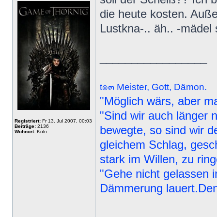
die heute kosten. Auß
Lustkna-.. äh.. -mädel
_________________
t๏๓ Meister, Gott, Dämon.
"Möglich wärs, aber m
"Sind wir auch länger n
Registriert:
Fr 13. Jul 2007, 00:03
Beiträge:
2136
bewegte, so sind wir d
Wohnort:
Köln
gleichem Schlag, gesc
stark im Willen, zu ri
"Gehe nicht gelassen i
Dämmerung lauert.Den 