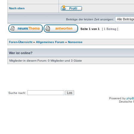
Nach oben
Beiträge der letzten Zeit anzeigen:
Seite
1
von
1
[ 1 Beitrag ]
Foren-Übersicht
»
Allgemeines Forum
»
Nonsense
Wer ist online?
Mitglieder in diesem Forum: 0 Mitglieder und 3 Gäste
Suche nach:
Powered by
php
Deutsche 