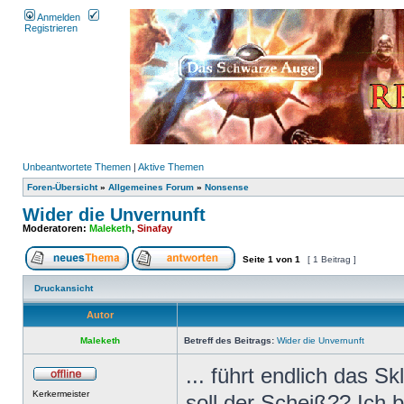
Anmelden
Registrieren
Unbeantwortete Themen
|
Aktive Themen
Foren-Übersicht
»
Allgemeines Forum
»
Nonsense
Wider die Unvernunft
Moderatoren:
Maleketh
,
Sinafay
Seite
1
von
1
[ 1 Beitrag ]
Druckansicht
Autor
Maleketh
Betreff des Beitrags:
Wider die Unvernunft
... führt endlich das 
Kerkermeister
soll der Scheiß?? Ich 