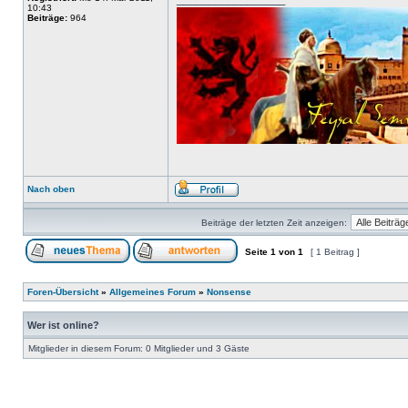
10:43
Beiträge:
964
Nach oben
Beiträge der letzten Zeit anzeigen:
Seite
1
von
1
[ 1 Beitrag ]
Foren-Übersicht
»
Allgemeines Forum
»
Nonsense
Wer ist online?
Mitglieder in diesem Forum: 0 Mitglieder und 3 Gäste