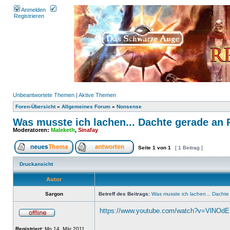
Anmelden
Registrieren
Unbeantwortete Themen
|
Aktive Themen
Foren-Übersicht
»
Allgemeines Forum
»
Nonsense
Was musste ich lachen... Dachte gerade an P
Moderatoren:
Maleketh
,
Sinafay
Seite
1
von
1
[ 1 Beitrag ]
Druckansicht
Autor
Sargon
Betreff des Beitrags:
Was musste ich lachen... Dachte
https://www.youtube.com/watch?v=VlNOd
_________________
Registriert:
Mo 14. Mär 2011,