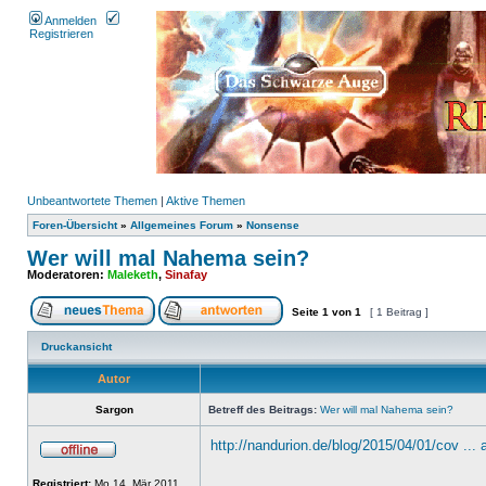
Anmelden
Registrieren
Unbeantwortete Themen
|
Aktive Themen
Foren-Übersicht
»
Allgemeines Forum
»
Nonsense
Wer will mal Nahema sein?
Moderatoren:
Maleketh
,
Sinafay
Seite
1
von
1
[ 1 Beitrag ]
Druckansicht
Autor
Sargon
Betreff des Beitrags:
Wer will mal Nahema sein?
http://nandurion.de/blog/2015/04/01/cov ... 
Registriert:
Mo 14. Mär 2011,